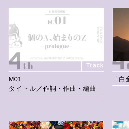
Track
M01
「白
タイトル／作詞・作曲・編曲