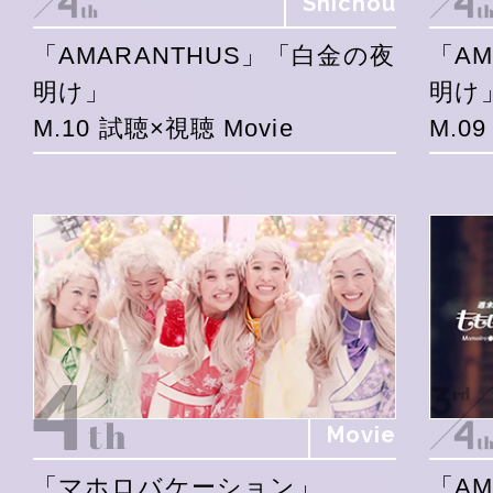
Shichou
「AMARANTHUS」「白金の夜
「A
明け」
明け
M.10 試聴×視聴 Movie
M.0
Movie
「マホロバケーション」
「A