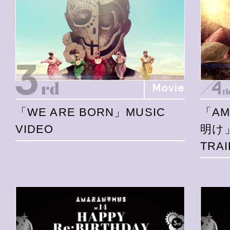
Movie
「WE ARE BORN」MUSIC
「A
VIDEO
明け
TRAI