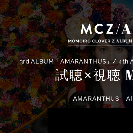
3rd ALBUM「AMARANTHUS」/ 4
M
試聴×視聴
「AMARANTHUS」All