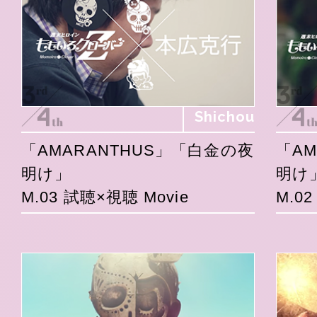
Shichou
「AMARANTHUS」「白金の夜
「A
明け」
明け
M.03 試聴×視聴 Movie
M.0