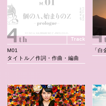
Track
M01
「白
タイトル／作詞・作曲・編曲