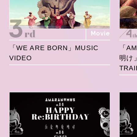
Movie
「WE ARE BORN」MUSIC
「A
VIDEO
明け
TRAI