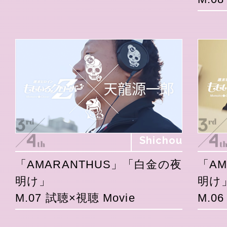
Shichou
「AMARANTHUS」「白金の夜
「A
明け」
明け
M.07 試聴×視聴 Movie
M.0