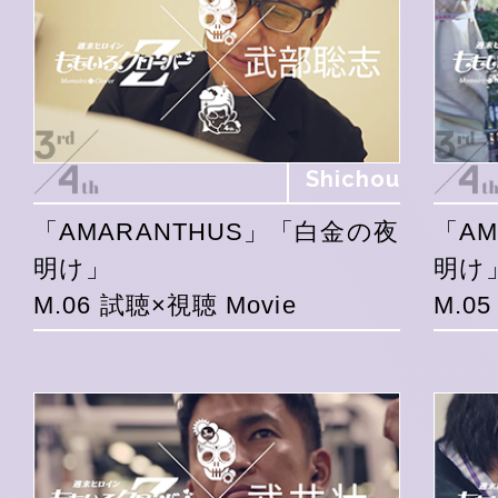
Shichou
「AMARANTHUS」「白金の夜
「A
明け」
明け
M.06 試聴×視聴 Movie
M.0