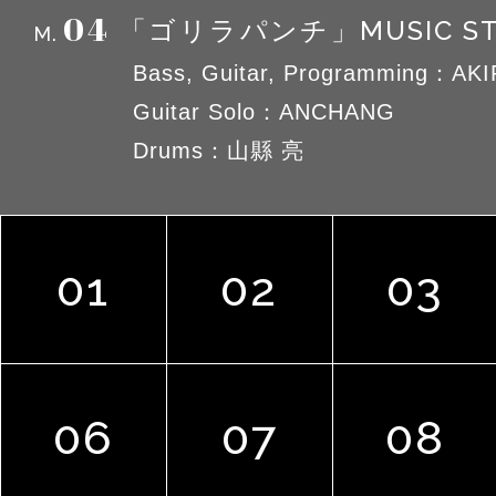
04
MUSIC S
「ゴリラパンチ」
M.
Bass, Guitar, Programming：AK
Guitar Solo：ANCHANG
Drums：山縣 亮
01
02
03
06
07
08