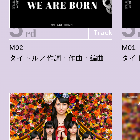
Track
M02
M01
タイトル／作詞・作曲・編曲
タイ