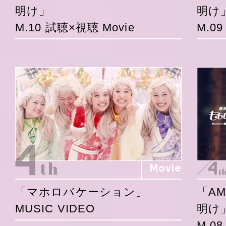
明け」
明け
M.10 試聴×視聴 Movie
M.0
Movie
「マホロバケーション」
「A
MUSIC VIDEO
明け
M.0