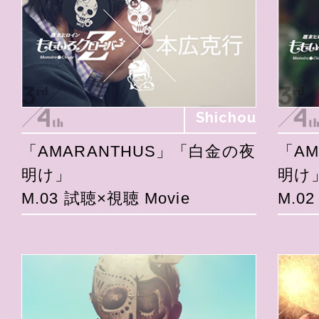
Shichou
「AMARANTHUS」「白金の夜
「A
明け」
明け
M.03 試聴×視聴 Movie
M.0