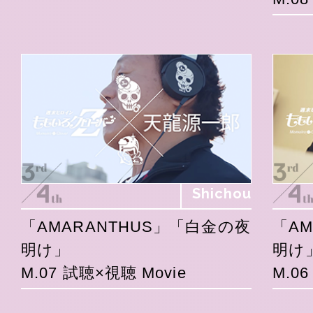
Shichou
「AMARANTHUS」「白金の夜
「A
明け」
明け
M.07 試聴×視聴 Movie
M.0