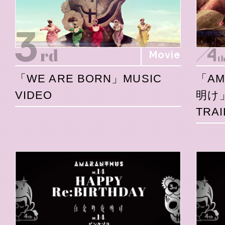
Movie
「WE ARE BORN」MUSIC
「A
VIDEO
明け
TRAI