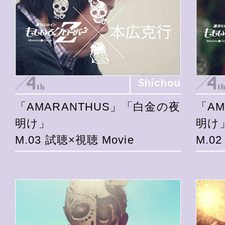
Shichou
「AMARANTHUS」「白金の夜
「A
明け」
明け
M.03 試聴×視聴 Movie
M.0