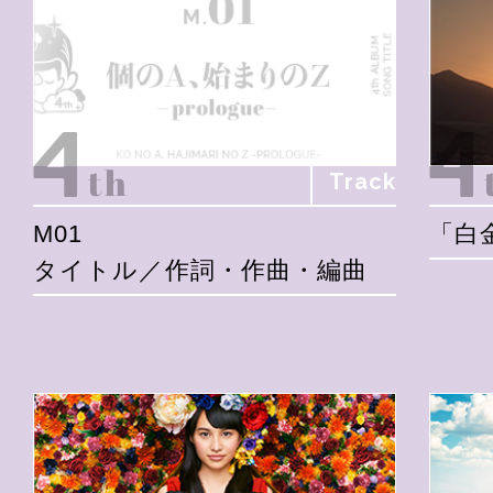
Track
M01
「白
タイトル／作詞・作曲・編曲