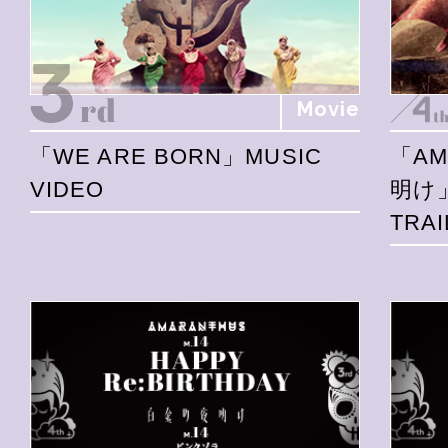
Movie
「WE ARE BORN」MUSIC
「A
VIDEO
明け
TRAI