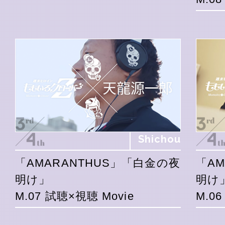
Shichou
「AMARANTHUS」「白金の夜
「A
明け」
明け
M.07 試聴×視聴 Movie
M.0