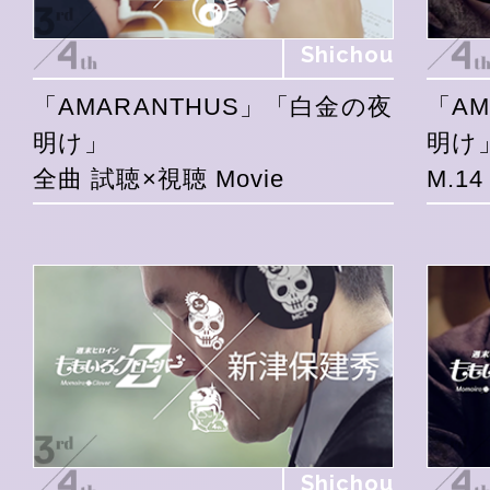
Shichou
「AMARANTHUS」「白金の夜
「A
明け」
明け
全曲 試聴×視聴 Movie
M.1
Shichou