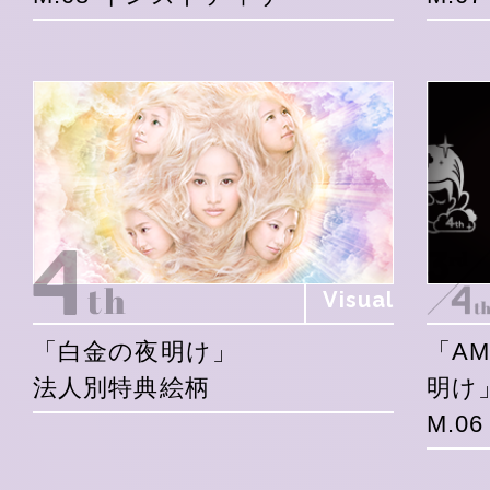
Visual
「白金の夜明け」
「A
法人別特典絵柄
明け
M.0