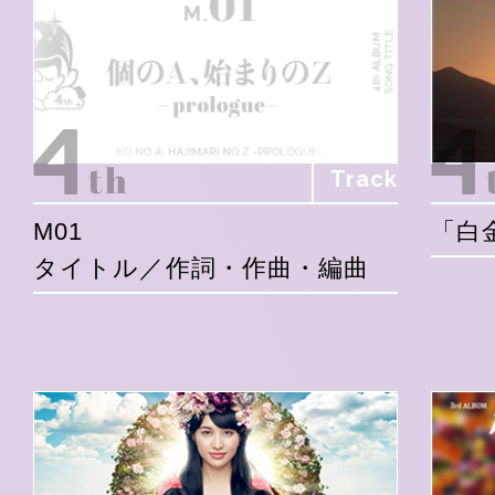
Track
M01
「白
タイトル／作詞・作曲・編曲