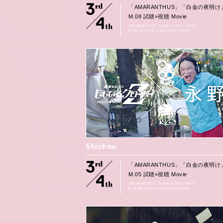
「AMARANTHUS」「白金の夜明け
M.08 試聴×視聴 Movie
“AMARANTHUS” “HAKKIN NO YOAKE”
M.08 SHICHOU X SHICHOU MOVIE
Shichou
「AMARANTHUS」「白金の夜明け
M.05 試聴×視聴 Movie
“AMARANTHUS” “HAKKIN NO YOAKE”
M.05 SHICHOU X SHICHOU MOVIE