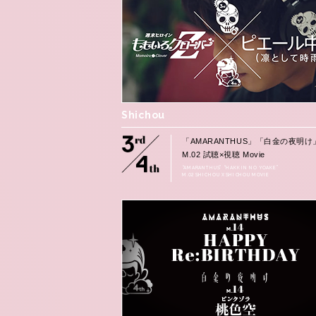
Shichou
「AMARANTHUS」「白金の夜明け
M.02 試聴×視聴 Movie
“AMARANTHUS” “HAKKIN NO YOAKE”
M.02 SHICHOU X SHICHOU MOVIE