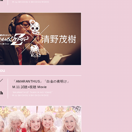
M.14 SHICHOU X SHICHOU MOVIE
hou
「AMARANTHUS」「白金の夜明け」
M.11 試聴×視聴 Movie
“AMARANTHUS” “HAKKIN NO YOAKE”
M.11 SHICHOU X SHICHOU MOVIE