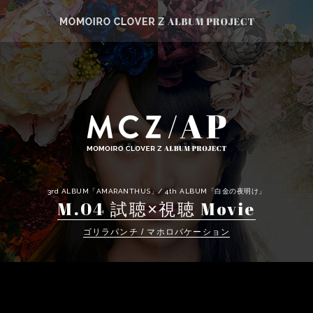
3rd ALBUM「AMARANTHUS」/ 4th ALBUM「白金の夜明け」
M.04
Movie
試聴×視聴
ゴリラパンチ / マホロバケーション