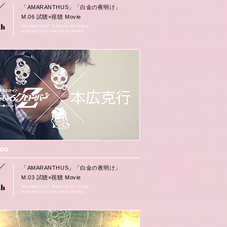
「AMARANTHUS」「白金の夜明け」
M.06 試聴×視聴 Movie
“AMARANTHUS” “HAKKIN NO YOAKE”
M.06 SHICHOU X SHICHOU MOVIE
hou
「AMARANTHUS」「白金の夜明け」
M.03 試聴×視聴 Movie
“AMARANTHUS” “HAKKIN NO YOAKE”
M.03 SHICHOU X SHICHOU MOVIE