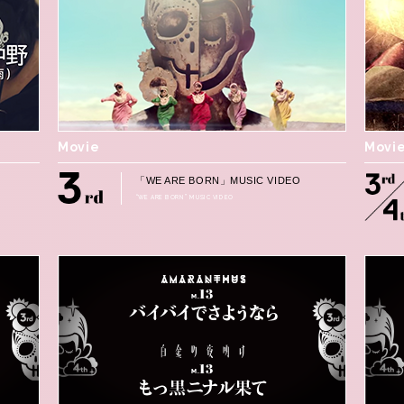
Movie
Movi
」
「WE ARE BORN」MUSIC VIDEO
“WE ARE BORN” MUSIC VIDEO