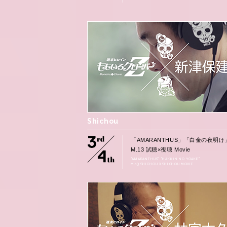
Shichou
「AMARANTHUS」「白金の夜明け
M.13 試聴×視聴 Movie
“AMARANTHUS” “HAKKIN NO YOAKE”
M.13 SHICHOU X SHICHOU MOVIE