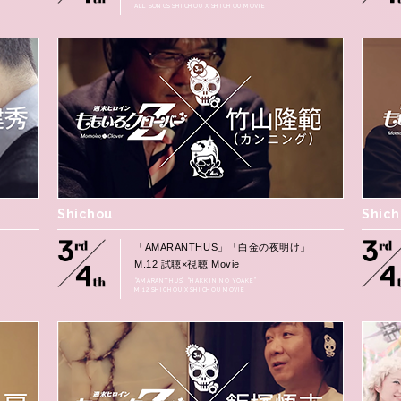
ALL SONGS SHICHOU X SHICHOU MOVIE
Shichou
Shic
」
「AMARANTHUS」「白金の夜明け」
M.12 試聴×視聴 Movie
“AMARANTHUS” “HAKKIN NO YOAKE”
M.12 SHICHOU X SHICHOU MOVIE