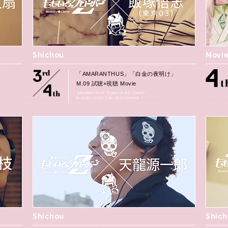
Shichou
Movi
」
「AMARANTHUS」「白金の夜明け」
M.09 試聴×視聴 Movie
“AMARANTHUS” “HAKKIN NO YOAKE”
M.09 SHICHOU X SHICHOU MOVIE
Shichou
Shic