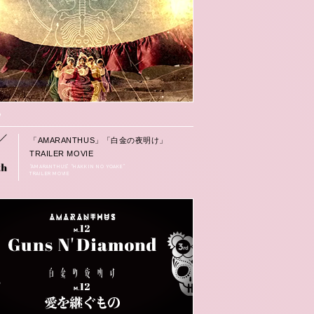
e
「AMARANTHUS」「白金の夜明け」
TRAILER MOVIE
“AMARANTHUS” “HAKKIN NO YOAKE”
TRAILER MOVIE