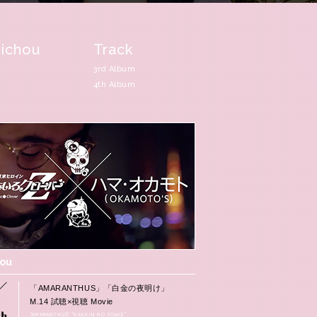
ichou
Track
3rd Album
4th Album
hou
「AMARANTHUS」「白金の夜明け」
M.14 試聴×視聴 Movie
“AMARANTHUS” “HAKKIN NO YOAKE”