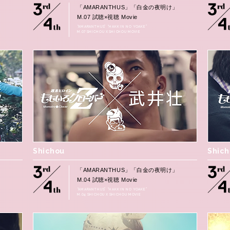
」
「AMARANTHUS」「白金の夜明け」
M.07 試聴×視聴 Movie
“AMARANTHUS” “HAKKIN NO YOAKE”
M.07 SHICHOU X SHICHOU MOVIE
Shichou
Shic
」
「AMARANTHUS」「白金の夜明け」
M.04 試聴×視聴 Movie
“AMARANTHUS” “HAKKIN NO YOAKE”
M.04 SHICHOU X SHICHOU MOVIE