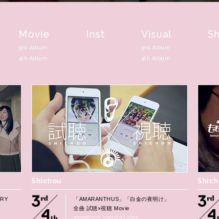
Movie
Inst
Visual
Sh
3rd Album
3rd Album
4th Album
4th Album
Shichou
Shic
RY
「AMARANTHUS」「白金の夜明け」
全曲 試聴×視聴 Movie
“AMARANTHUS” “HAKKIN NO YOAKE”