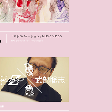
e
「マホロバケーション」MUSIC VIDEO
“MAHORO VACATION” MUSIC VIDEO
hou