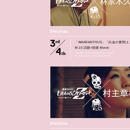
Shichou
「AMARANTHUS」「白金の夜明け
M.10 試聴×視聴 Movie
“AMARANTHUS” “HAKKIN NO YOAKE”
M.10 SHICHOU X SHICHOU MOVIE
Shichou