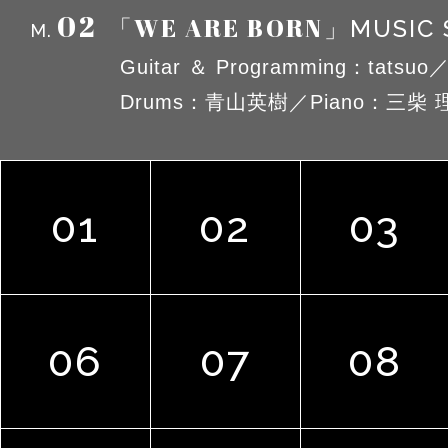
02
「WE ARE BORN」
MUSIC 
M.
Guitar ＆ Programming：tats
Drums：青山英樹／Piano：三柴 
01
02
03
06
07
08