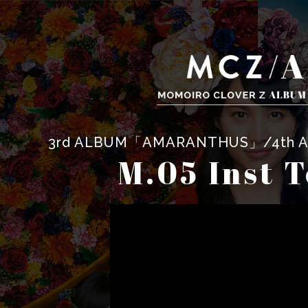
3rd ALBUM「AMARANTHUS」/4t
M.05 Inst 