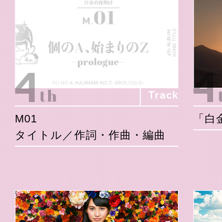
Track
M01
「白
タイトル／作詞・作曲・編曲