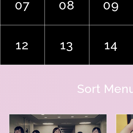
07
08
09
12
13
14
Sort Men