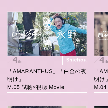
Shichou
「AMARANTHUS」「白金の夜
「A
明け」
明け
M.05 試聴×視聴 Movie
M.0