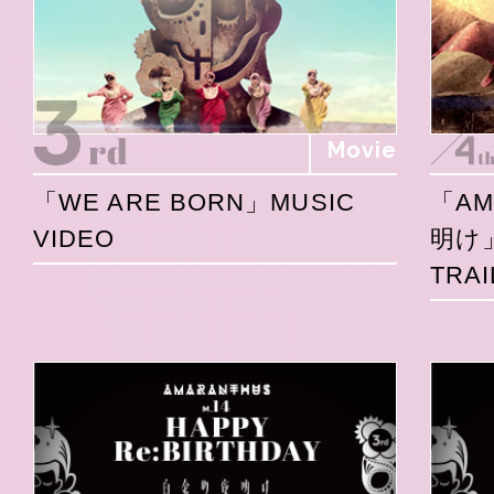
Movie
「WE ARE BORN」MUSIC
「A
VIDEO
明け
TRAI