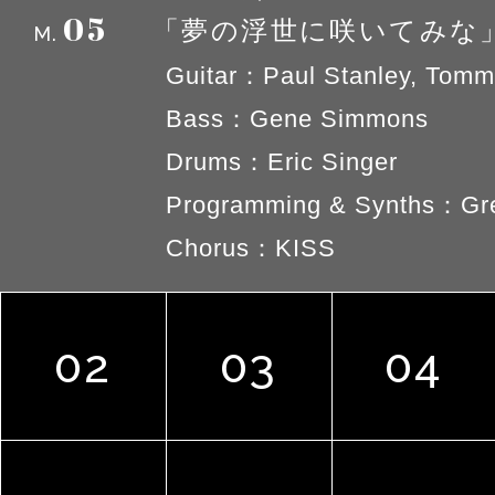
05
「夢の浮世に咲いてみな
M.
Guitar：Paul Stanley, Tomm
Bass：Gene Simmons
Drums：Eric Singer
Programming & Synths：Gre
Chorus：KISS
02
03
04