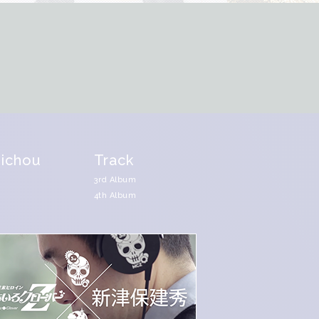
ichou
Track
3rd Album
4th Album