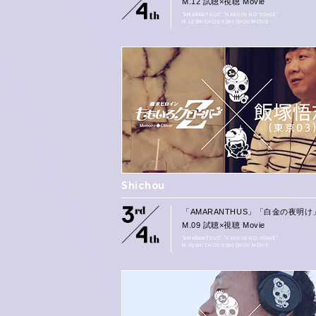
M.12 試聴×視聴 Movie
“AMARANTHUS” “HAKKIN NO YOAKE”
M.12 SHICHOU X SHICHOU MOVIE
Shichou
「AMARANTHUS」「白金の夜明け
M.09 試聴×視聴 Movie
“AMARANTHUS” “HAKKIN NO YOAKE”
M.09 SHICHOU X SHICHOU MOVIE