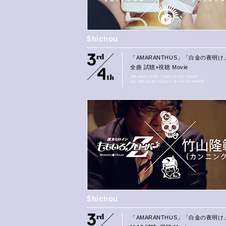
Shichou
「AMARANTHUS」「白金の夜明け
全曲 試聴×視聴 Movie
“AMARANTHUS” “HAKKIN NO YOAKE”
ALL SONGS SHICHOU X SHICHOU MOVIE
Shichou
「AMARANTHUS」「白金の夜明け