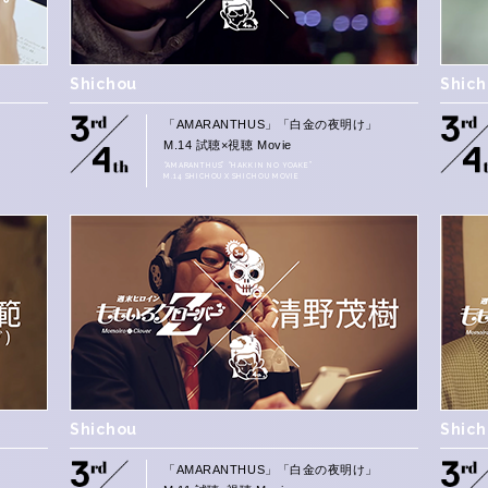
Shichou
Shic
」
「AMARANTHUS」「白金の夜明け」
M.14 試聴×視聴 Movie
“AMARANTHUS” “HAKKIN NO YOAKE”
M.14 SHICHOU X SHICHOU MOVIE
Shichou
Shic
」
「AMARANTHUS」「白金の夜明け」