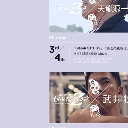
Shichou
「AMARANTHUS」「白金の夜明け
M.07 試聴×視聴 Movie
“AMARANTHUS” “HAKKIN NO YOAKE”
M.07 SHICHOU X SHICHOU MOVIE