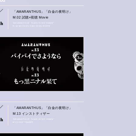
hou
「AMARANTHUS」「白金の夜明け」
M.02 試聴×視聴 Movie
“AMARANTHUS” “HAKKIN NO YOAKE”
M.02 SHICHOU X SHICHOU MOVIE
「AMARANTHUS」「白金の夜明け」
M.13 インストティザー
“AMARANTHUS” “HAKKIN NO YOAKE”
M.13 INST TEASER