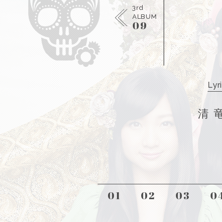
3rd
ALBUM
09
Lyr
清 
01
02
03
0