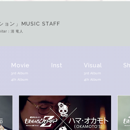
MUSIC STAFF
ション」
Guitar：清 竜人
Movie
Inst
Visual
Sh
3rd Album
3rd Album
4th Album
4th Album