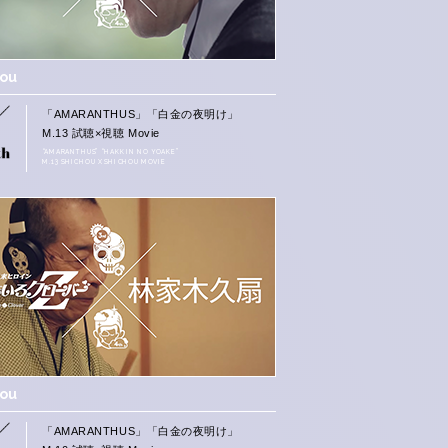
hou
「AMARANTHUS」「白金の夜明け」
M.13 試聴×視聴 Movie
“AMARANTHUS” “HAKKIN NO YOAKE”
M.13 SHICHOU X SHICHOU MOVIE
hou
「AMARANTHUS」「白金の夜明け」