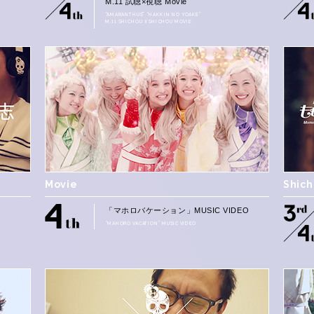
M.11 試聴×視聴 Movie
“AMARANTHUS” “HAKKIN NO YOAKE”
M.11 SHICHOU X SHICHOU MOVIE
Movie
Shic
」
「マホロバケーション」MUSIC VIDEO
“MAHORO VACATION” MUSIC VIDEO