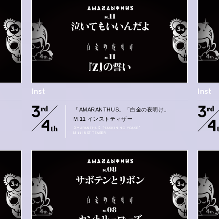
Inst
Inst
」
「AMARANTHUS」「白金の夜明け」
M.11 インストティザー
“AMARANTHUS” “HAKKIN NO YOAKE”
M.11 INST TEASER