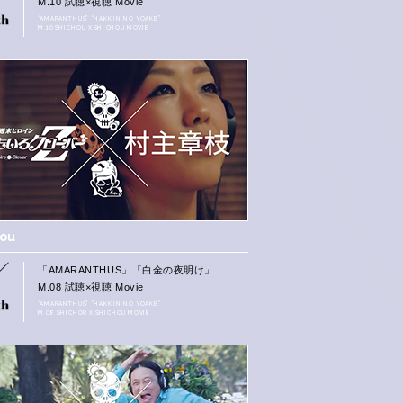
M.10 試聴×視聴 Movie
“AMARANTHUS” “HAKKIN NO YOAKE”
M.10 SHICHOU X SHICHOU MOVIE
hou
「AMARANTHUS」「白金の夜明け」
M.08 試聴×視聴 Movie
“AMARANTHUS” “HAKKIN NO YOAKE”
M.08 SHICHOU X SHICHOU MOVIE