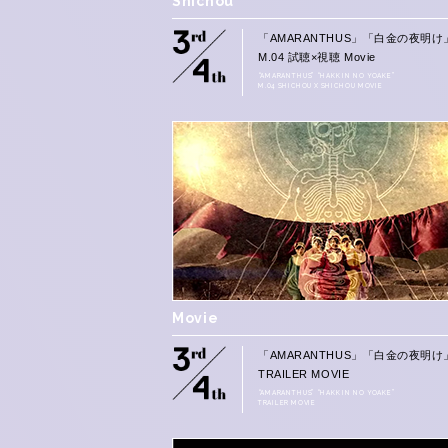
Shichou
「AMARANTHUS」「白金の夜明け
M.04 試聴×視聴 Movie
“AMARANTHUS” “HAKKIN NO YOAKE”
M.04 SHICHOU X SHICHOU MOVIE
Movie
「AMARANTHUS」「白金の夜明け
TRAILER MOVIE
“AMARANTHUS” “HAKKIN NO YOAKE”
TRAILER MOVIE