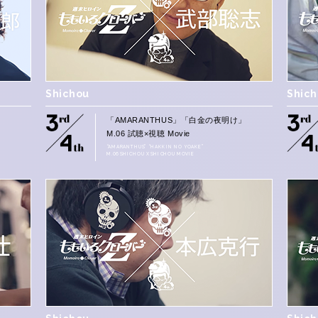
Shichou
Shic
」
「AMARANTHUS」「白金の夜明け」
M.06 試聴×視聴 Movie
“AMARANTHUS” “HAKKIN NO YOAKE”
M.06 SHICHOU X SHICHOU MOVIE