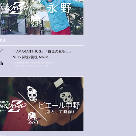
hou
「AMARANTHUS」「白金の夜明け」
M.05 試聴×視聴 Movie
“AMARANTHUS” “HAKKIN NO YOAKE”
M.05 SHICHOU X SHICHOU MOVIE