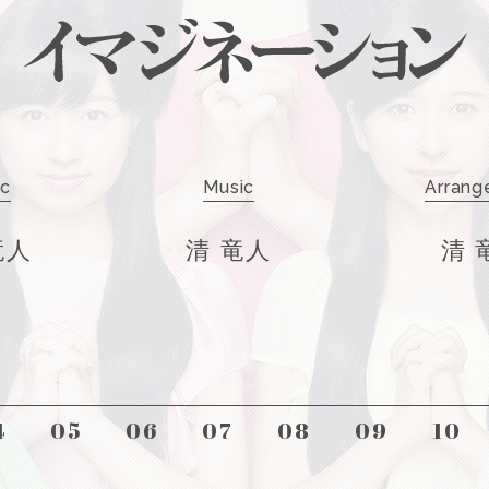
ic
Music
Arrang
竜人
清 竜人
清 
4
05
06
07
08
09
10