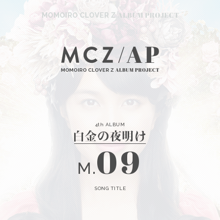
4th ALBUM
09
M.
SONG TITLE