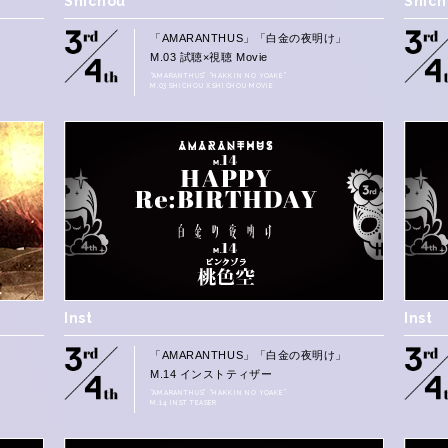
Shichou
Shic
」
「AMARANTHUS」「白金の夜明け」
M.03 試聴×視聴 Movie
“AMARANTHUS” “HAKKIN NO YOAKE”
M.03 SHICHOU X SHICHOU MOVIE
Inst
Inst
」
「AMARANTHUS」「白金の夜明け」
M.14 インストティザー
“AMARANTHUS” “HAKKIN NO YOAKE”
M.14 INST TEASER