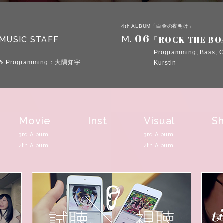
4th ALBUM「白金の夜明け」
06
M.
「ROCK THE B
MUSIC STAFF
Programming, Bass, 
ts & Programming：大隅知宇
Kurstin
Movie
Inst
Visual
Sh
3rd Album
3rd Album
4th Album
4th Album