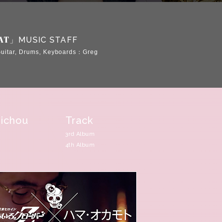
OAT」
MUSIC STAFF
Guitar, Drums, Keyboards：Greg
ichou
Track
3rd Album
4th Album