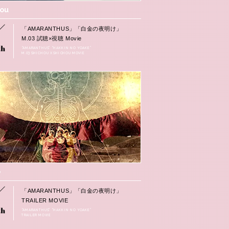
hou
「AMARANTHUS」「白金の夜明け」
M.03 試聴×視聴 Movie
“AMARANTHUS” “HAKKIN NO YOAKE”
M.03 SHICHOU X SHICHOU MOVIE
e
「AMARANTHUS」「白金の夜明け」
TRAILER MOVIE
“AMARANTHUS” “HAKKIN NO YOAKE”
TRAILER MOVIE