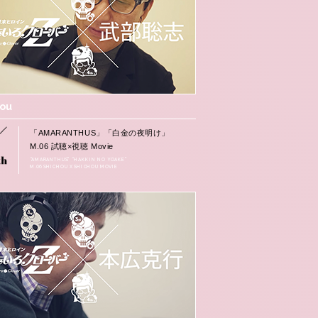
hou
「AMARANTHUS」「白金の夜明け」
M.06 試聴×視聴 Movie
“AMARANTHUS” “HAKKIN NO YOAKE”
M.06 SHICHOU X SHICHOU MOVIE