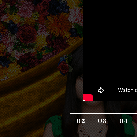
02
03
04