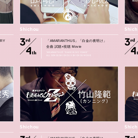
Shichou
Shic
RY
「AMARANTHUS」「白金の夜明け」
全曲 試聴×視聴 Movie
“AMARANTHUS” “HAKKIN NO YOAKE”
ALL SONGS SHICHOU X SHICHOU MOVIE
Shichou
Shic