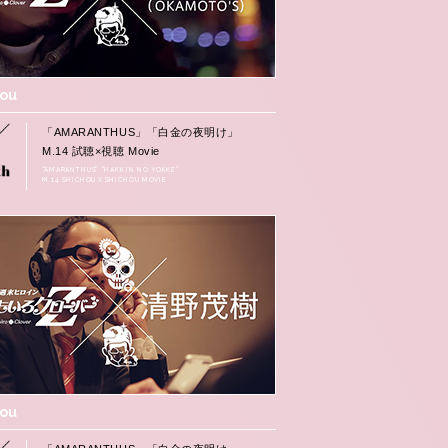
hou
「AMARANTHUS」「白金の夜明け」
M.14 試聴×視聴 Movie
“AMARANTHUS” “HAKKIN NO YOAKE”
M.14 SHICHOU X SHICHOU MOVIE
hou