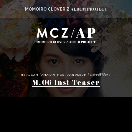
3rd ALBUM「AMARANTHUS」/4th ALBUM「白金の夜明け」
M.06 Inst Teaser