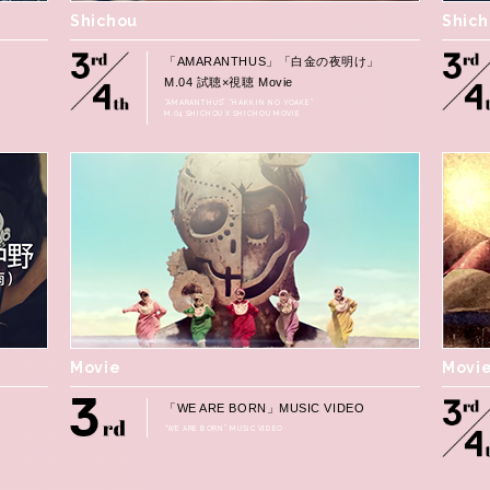
Shichou
Shic
」
「AMARANTHUS」「白金の夜明け」
M.04 試聴×視聴 Movie
“AMARANTHUS” “HAKKIN NO YOAKE”
M.04 SHICHOU X SHICHOU MOVIE
Movie
Movi
」
「WE ARE BORN」MUSIC VIDEO
“WE ARE BORN” MUSIC VIDEO