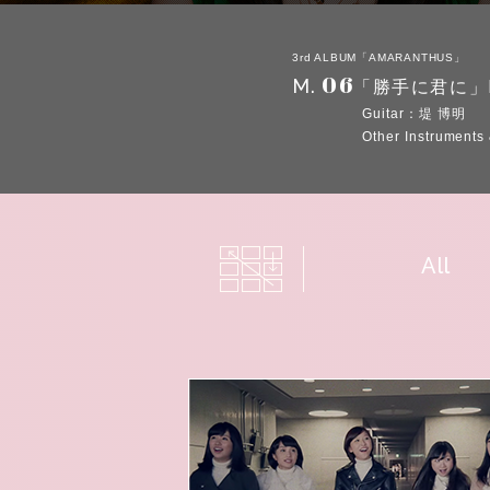
3rd ALBUM「AMARANTHUS」
06
M.
「勝手に君に」
Guitar：堤 博明
Other Instrumen
All