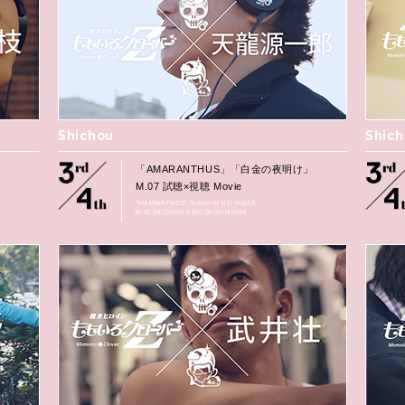
Shichou
Shic
」
「AMARANTHUS」「白金の夜明け」
M.07 試聴×視聴 Movie
“AMARANTHUS” “HAKKIN NO YOAKE”
M.07 SHICHOU X SHICHOU MOVIE