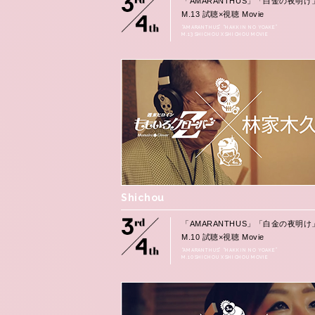
「AMARANTHUS」「白金の夜明け
M.13 試聴×視聴 Movie
“AMARANTHUS” “HAKKIN NO YOAKE”
M.13 SHICHOU X SHICHOU MOVIE
Shichou
「AMARANTHUS」「白金の夜明け
M.10 試聴×視聴 Movie
“AMARANTHUS” “HAKKIN NO YOAKE”
M.10 SHICHOU X SHICHOU MOVIE