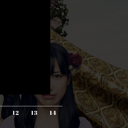
1
12
13
14