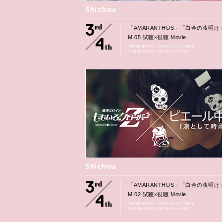
Shichou
「AMARANTHUS」「白金の夜明け
M.05 試聴×視聴 Movie
“AMARANTHUS” “HAKKIN NO YOAKE”
M.05 SHICHOU X SHICHOU MOVIE
Shichou
「AMARANTHUS」「白金の夜明け
M.02 試聴×視聴 Movie
“AMARANTHUS” “HAKKIN NO YOAKE”
M.02 SHICHOU X SHICHOU MOVIE