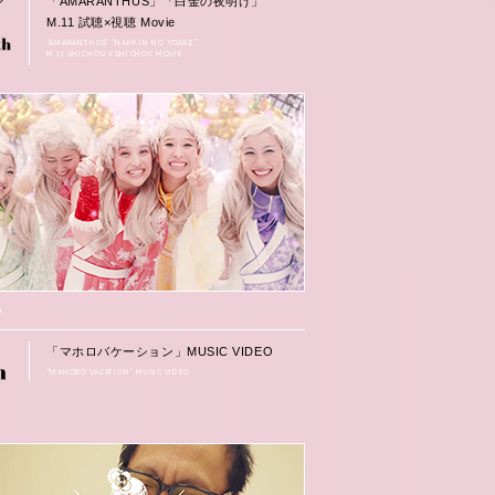
「AMARANTHUS」「白金の夜明け」
M.11 試聴×視聴 Movie
“AMARANTHUS” “HAKKIN NO YOAKE”
M.11 SHICHOU X SHICHOU MOVIE
e
「マホロバケーション」MUSIC VIDEO
“MAHORO VACATION” MUSIC VIDEO