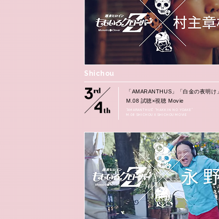
Shichou
「AMARANTHUS」「白金の夜明け
M.08 試聴×視聴 Movie
“AMARANTHUS” “HAKKIN NO YOAKE”
M.08 SHICHOU X SHICHOU MOVIE