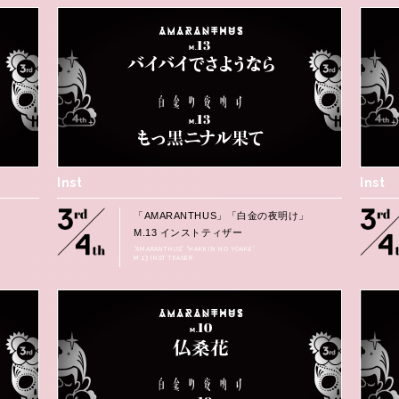
Inst
Inst
」
「AMARANTHUS」「白金の夜明け」
M.13 インストティザー
“AMARANTHUS” “HAKKIN NO YOAKE”
M.13 INST TEASER