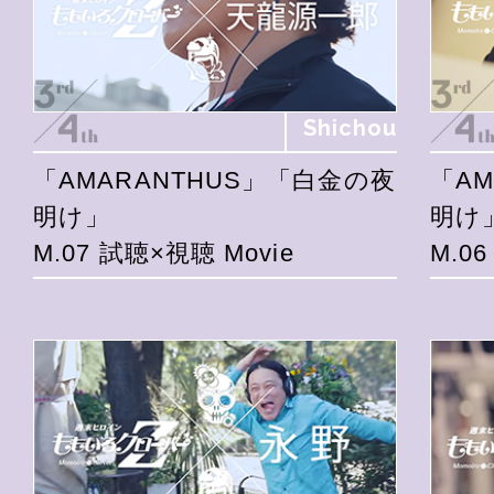
Shichou
「AMARANTHUS」「白金の夜
「A
明け」
明け
M.07 試聴×視聴 Movie
M.0