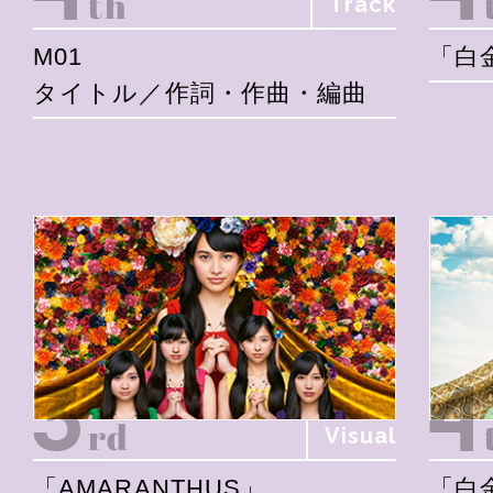
Track
M01
「白
タイトル／作詞・作曲・編曲
Visual
「AMARANTHUS」
「白