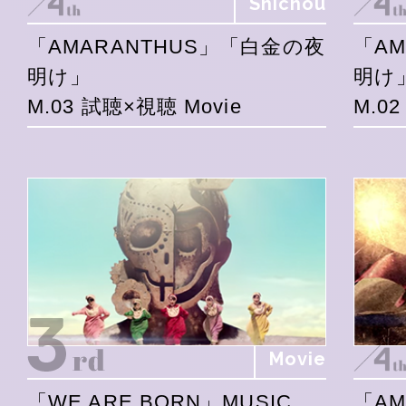
Shichou
「AMARANTHUS」「白金の夜
「A
明け」
明け
M.03 試聴×視聴 Movie
M.0
Movie
「WE ARE BORN」MUSIC
「A