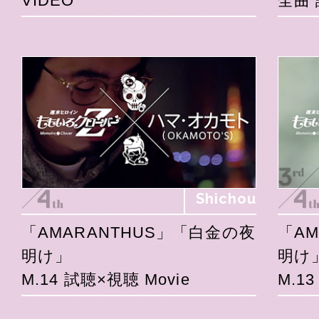
VIDEO
全曲 
Shichou
「AMARANTHUS」「白金の夜
「A
明け」
明け
M.14 試聴×視聴 Movie
M.1