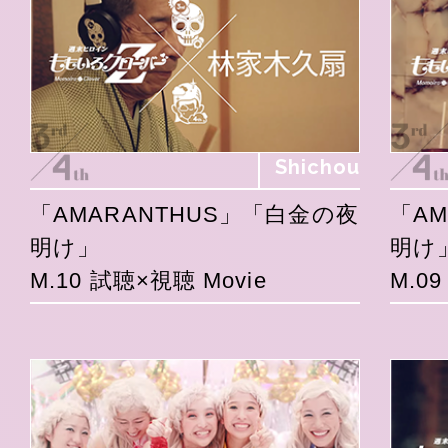
Shichou
「AMARANTHUS」「白金の夜
「A
明け」
明け
M.10 試聴×視聴 Movie
M.0