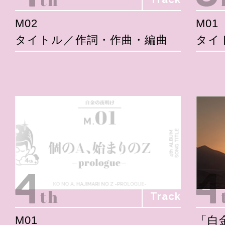
M02
M01
タイトル／作詞・作曲・編曲
タイ
Track
M01
「白