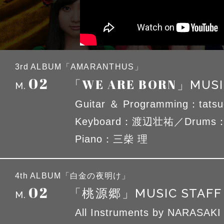
3rd ALBUM「AMARANTHUS」
02
「WE ARE BORN」
MUSI
M.
Guitar ＆ Programming：tatsu
Keyboard：渡辺壮祐／Drum
Piano：三柴 理
4th ALBUM「白金の夜明け」
02
MUSIC STAFF
「桃源郷」
M.
All Instruments by NARASAKI