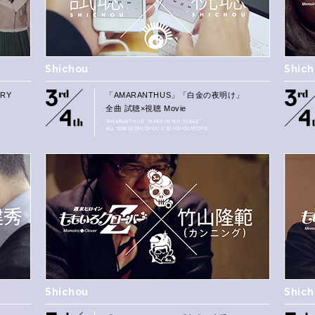
Shichou
Shic
RY
「AMARANTHUS」「白金の夜明け」
全曲 試聴×視聴 Movie
“AMARANTHUS” “HAKKIN NO YOAKE”
ALL SONGS SHICHOU X SHICHOU MOVIE
Shichou
Shic