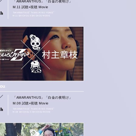
「AMARANTHUS」「白金の夜明け」
M.11 試聴×視聴 Movie
“AMARANTHUS” “HAKKIN NO YOAKE”
M.11 SHICHOU X SHICHOU MOVIE
hou
「AMARANTHUS」「白金の夜明け」
M.08 試聴×視聴 Movie
“AMARANTHUS” “HAKKIN NO YOAKE”
M.08 SHICHOU X SHICHOU MOVIE