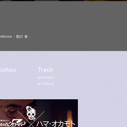
ombone：鹿討 奏
ichou
Track
3rd Album
4th Album