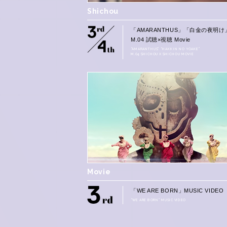
Shichou
「AMARANTHUS」「白金の夜明け
M.04 試聴×視聴 Movie
“AMARANTHUS” “HAKKIN NO YOAKE”
M.04 SHICHOU X SHICHOU MOVIE
Movie
「WE ARE BORN」MUSIC VIDEO
“WE ARE BORN” MUSIC VIDEO