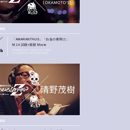
hou
「AMARANTHUS」「白金の夜明け」
M.14 試聴×視聴 Movie
“AMARANTHUS” “HAKKIN NO YOAKE”
M.14 SHICHOU X SHICHOU MOVIE
hou