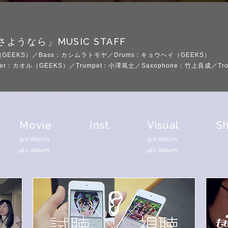
MUSIC STAFF
さようなら」
.（GEEKS）／Bass：カシムラトモヤ／Drums：キョウヘイ（GEEKS）
hesizer：カオル（GEEKS）／Trumpet：小澤篤士／Saxophone：竹上良成／Tr
Movie
Inst
Visual
Sh
3rd Album
3rd Album
4th Album
4th Album