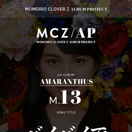
3rd ALBUM
13
M.
SONG TITLE