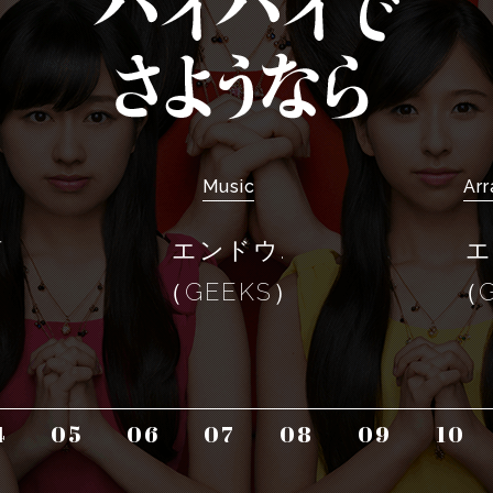
Music
Ar
摘
エンドウ.
エ
（GEEKS）
（G
4
05
06
07
08
09
10