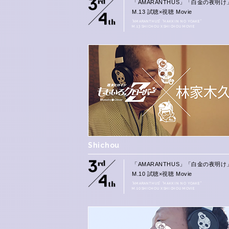
「AMARANTHUS」「白金の夜明け
M.13 試聴×視聴 Movie
“AMARANTHUS” “HAKKIN NO YOAKE”
M.13 SHICHOU X SHICHOU MOVIE
Shichou
「AMARANTHUS」「白金の夜明け
M.10 試聴×視聴 Movie
“AMARANTHUS” “HAKKIN NO YOAKE”
M.10 SHICHOU X SHICHOU MOVIE