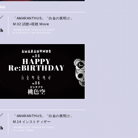
hou
「AMARANTHUS」「白金の夜明け」
M.02 試聴×視聴 Movie
“AMARANTHUS” “HAKKIN NO YOAKE”
M.02 SHICHOU X SHICHOU MOVIE
「AMARANTHUS」「白金の夜明け」
M.14 インストティザー
“AMARANTHUS” “HAKKIN NO YOAKE”
M.14 INST TEASER