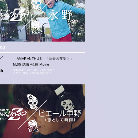
hou
「AMARANTHUS」「白金の夜明け」
M.05 試聴×視聴 Movie
“AMARANTHUS” “HAKKIN NO YOAKE”
M.05 SHICHOU X SHICHOU MOVIE