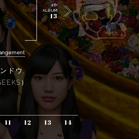
4th
ALBUM
13
rangement
ンドウ.
EEKS）
11
12
13
14