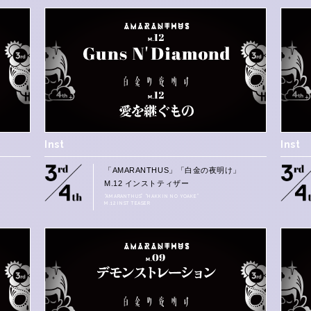
Inst
Inst
」
「AMARANTHUS」「白金の夜明け」
M.12 インストティザー
“AMARANTHUS” “HAKKIN NO YOAKE”
M.12 INST TEASER