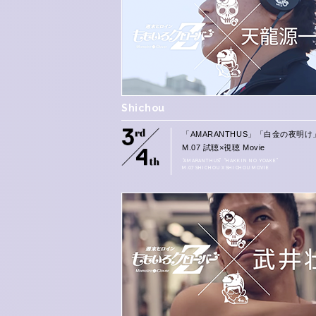
Shichou
「AMARANTHUS」「白金の夜明け
M.07 試聴×視聴 Movie
“AMARANTHUS” “HAKKIN NO YOAKE”
M.07 SHICHOU X SHICHOU MOVIE