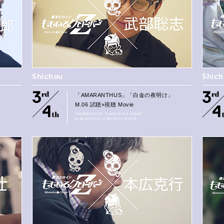
Shichou
Shic
」
「AMARANTHUS」「白金の夜明け」
M.06 試聴×視聴 Movie
“AMARANTHUS” “HAKKIN NO YOAKE”
M.06 SHICHOU X SHICHOU MOVIE