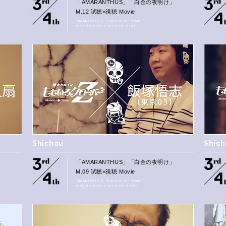
」
「AMARANTHUS」「白金の夜明け」
M.12 試聴×視聴 Movie
“AMARANTHUS” “HAKKIN NO YOAKE”
M.12 SHICHOU X SHICHOU MOVIE
Shichou
Shic
」
「AMARANTHUS」「白金の夜明け」
M.09 試聴×視聴 Movie
“AMARANTHUS” “HAKKIN NO YOAKE”
M.09 SHICHOU X SHICHOU MOVIE