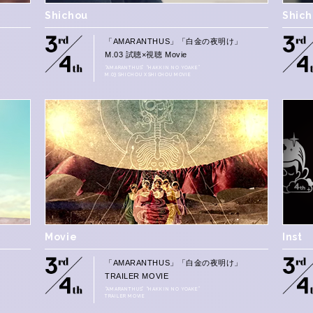
Shichou
Shic
」
「AMARANTHUS」「白金の夜明け」
M.03 試聴×視聴 Movie
“AMARANTHUS” “HAKKIN NO YOAKE”
M.03 SHICHOU X SHICHOU MOVIE
Movie
Inst
「AMARANTHUS」「白金の夜明け」
TRAILER MOVIE
“AMARANTHUS” “HAKKIN NO YOAKE”
TRAILER MOVIE