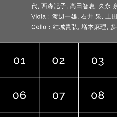
代, 西森記子, 高田智恵, 久永 
Viola：渡辺一雄, 石井 泉, 上
Cello：結城貴弘, 増本麻理, 
01
02
03
06
07
08