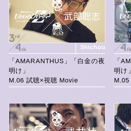
Shichou
「AMARANTHUS」「白金の夜
「A
明け」
明け
M.06 試聴×視聴 Movie
M.0