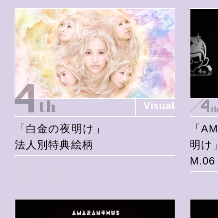
Visual
「白金の夜明け」
「A
法人別特典絵柄
明け
M.0